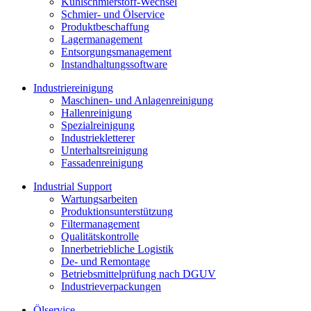
Kühlschmierstoff-Wechsel
Schmier- und Ölservice
Produktbeschaffung
Lagermanagement
Entsorgungs­management
Instandhaltungs­software
Industriereinigung
Maschinen- und Anlagenreinigung
Hallenreinigung
Spezialreinigung
Industriekletterer
Unterhaltsreinigung
Fassadenreinigung
Industrial Support
Wartungsarbeiten
Produktions­unterstützung
Filtermanagement
Qualitätskontrolle
Innerbetriebliche Logistik
De- und Remontage
Betriebsmittelprüfung nach DGUV
Industrieverpackungen
Ölservice