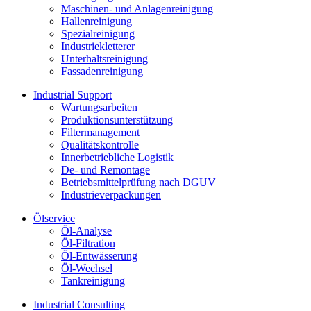
Maschinen- und Anlagenreinigung
Hallenreinigung
Spezialreinigung
Industriekletterer
Unterhaltsreinigung
Fassadenreinigung
Industrial Support
Wartungsarbeiten
Produktions­unterstützung
Filtermanagement
Qualitätskontrolle
Innerbetriebliche Logistik
De- und Remontage
Betriebsmittelprüfung nach DGUV
Industrieverpackungen
Ölservice
Öl-Analyse
Öl-Filtration
Öl-Entwässerung
Öl-Wechsel
Tankreinigung
Industrial Consulting