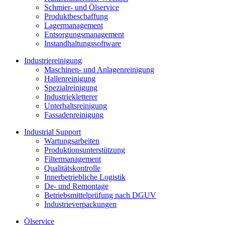
Schmier- und Ölservice
Produktbeschaffung
Lagermanagement
Entsorgungs­management
Instandhaltungs­software
Industriereinigung
Maschinen- und Anlagenreinigung
Hallenreinigung
Spezialreinigung
Industriekletterer
Unterhaltsreinigung
Fassadenreinigung
Industrial Support
Wartungsarbeiten
Produktions­unterstützung
Filtermanagement
Qualitätskontrolle
Innerbetriebliche Logistik
De- und Remontage
Betriebsmittelprüfung nach DGUV
Industrieverpackungen
Ölservice